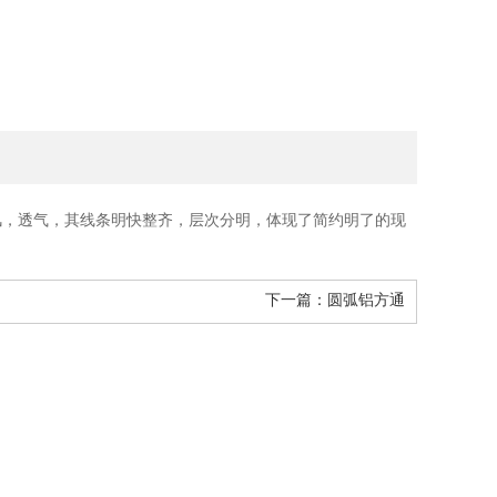
风，透气，其线条明快整齐，层次分明，体现了简约明了的现
下一篇：
圆弧铝方通