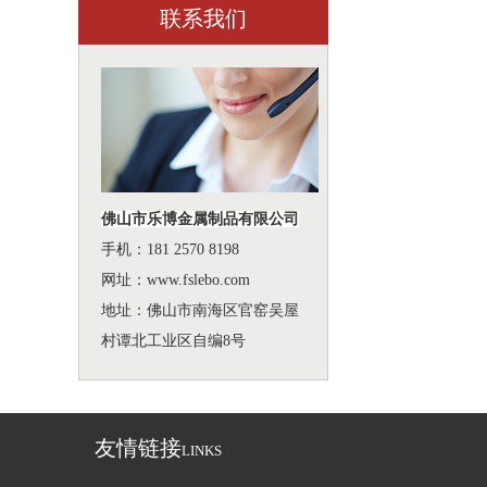
联系我们
佛山市乐博金属制品有限公司
手机：181 2570 8198
网址：www.fslebo.com
地址：佛山市南海区官窑吴屋
村谭北工业区自编8号
友情链接
LINKS