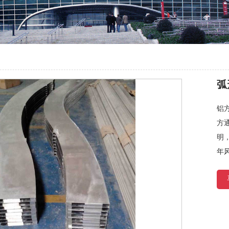
弧
铝
方
明
年